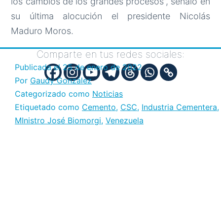
los cambios de los grandes procesos”, señaló en
su última alocución el presidente Nicolás
Maduro Moros.
Comparte en tus redes sociales:
Publicada el
25 de enero de 2022
Por
Gaudy González
Categorizado como
Noticias
Etiquetado como
Cemento
,
CSC
,
Industria Cementera
,
MInistro José Biomorgi
,
Venezuela