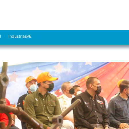
l
IndustriasVE
Abrir
el
menú