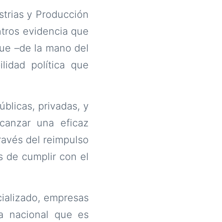
ustrias y Producción
ntros evidencia que
ue –de la mano del
idad política que
licas, privadas, y
lcanzar una eficaz
ravés del reimpulso
s de cumplir con el
cializado, empresas
a nacional que es