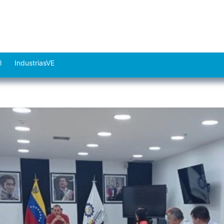
l
IndustriasVE
Abrir
el
menú