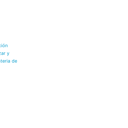
ción
zar y
teria de