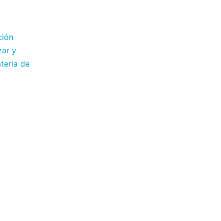
ción
zar y
teria de