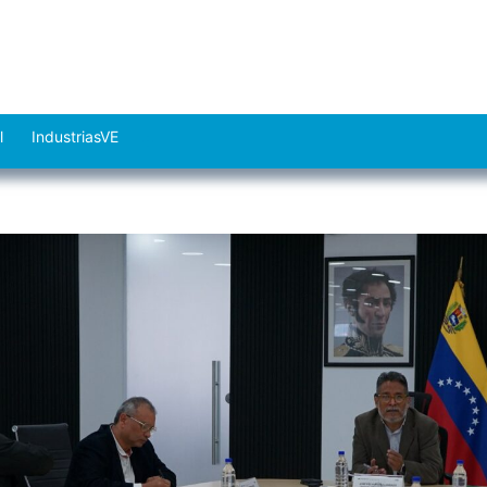
l
IndustriasVE
Abrir
el
menú