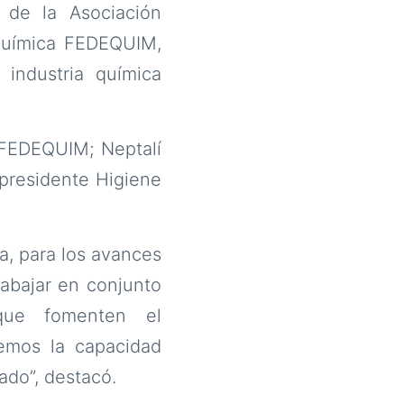
 de la Asociación
 Química FEDEQUIM,
 industria química
e FEDEQUIM; Neptalí
epresidente Higiene
a, para los avances
rabajar en conjunto
 que fomenten el
nemos la capacidad
ado”, destacó.