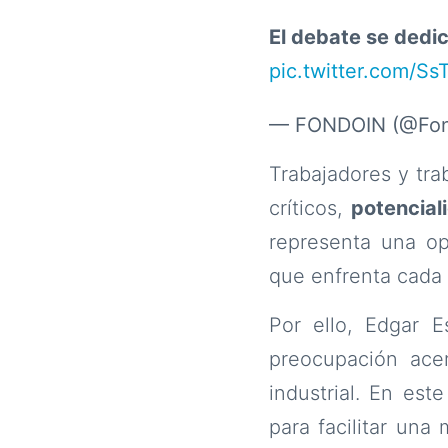
El debate se dedi
pic.twitter.com/S
— FONDOIN (@Fond
Trabajadores y tra
críticos,
potencial
representa una op
que enfrenta cada 
Por ello, Edgar E
preocupación ace
industrial. En est
para facilitar una