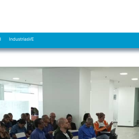
l
IndustriasVE
Abrir
el
menú