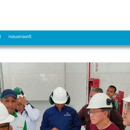
l
IndustriasVE
Abrir
el
menú