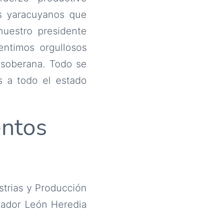
es yaracuyanos que
uestro presidente
entimos orgullosos
 soberana. Todo se
s a todo el estado
entos
strias y Producción
nador León Heredia