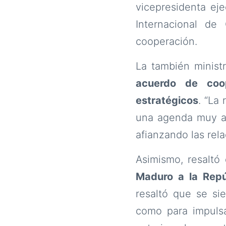
vicepresidenta ej
Internacional de
cooperación.
La también minist
acuerdo de coop
estratégicos
. “La
una agenda muy act
afianzando las rel
Asimismo, resaltó
Maduro a la Repú
resaltó que se si
como para impulsa