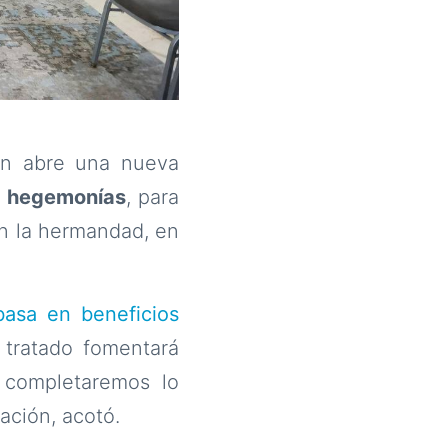
ón abre una nueva
n hegemonías
, para
n la hermandad, en
asa en beneficios
 tratado fomentará
 completaremos lo
ación, acotó.