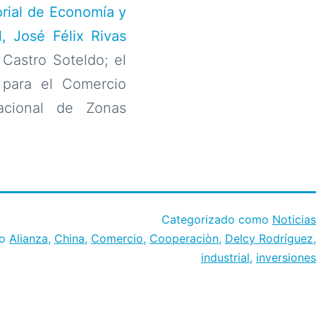
orial de Economía y
, José Félix Rivas
 Castro Soteldo; el
o para el Comercio
acional de Zonas
Categorizado como
Noticias
mo
Alianza
,
China
,
Comercio
,
Cooperaciòn
,
Delcy Rodríguez
,
industrial
,
inversiones