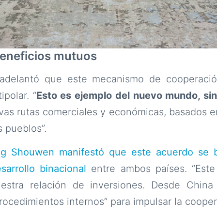
eneficios mutuos
 adelantó que este mecanismo de cooperaci
polar. “
Esto es ejemplo del nuevo mundo, si
vas rutas comerciales y económicas, basados e
s pueblos”.
g Shouwen manifestó que este acuerdo se b
arrollo binacional
entre ambos países. “Este
estra relación de inversiones. Desde China
procedimientos internos” para impulsar la cooper