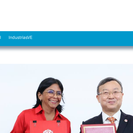
l
IndustriasVE
Abrir
el
menú