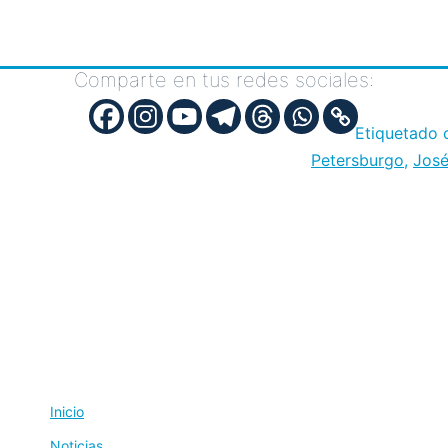
Comparte en tus redes sociales:
Etiquetado
Petersburgo
,
José
Inicio
Noticias