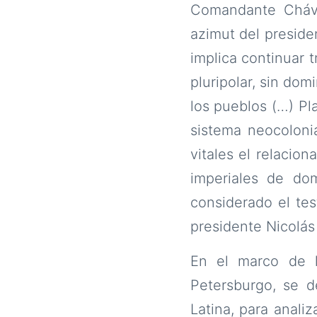
Comandante Chávez
azimut del presiden
implica continuar 
pluripolar, sin dom
los pueblos (…) Pl
sistema neocoloni
vitales el relacio
imperiales de dom
considerado el te
presidente Nicolá
En el marco de l
Petersburgo, se d
Latina, para anali