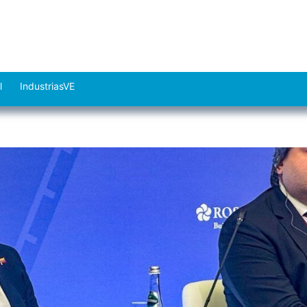
l
IndustriasVE
Abrir
el
menú