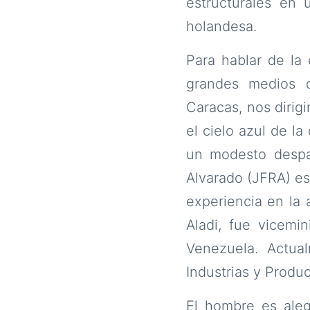
estructurales en
holandesa.
Para hablar de la 
grandes medios d
Caracas, nos dirig
el cielo azul de la
un modesto despac
Alvarado (JFRA) es
experiencia en la 
Aladi, fue vicemi
Venezuela. Actua
Industrias y Produ
El hombre es ale