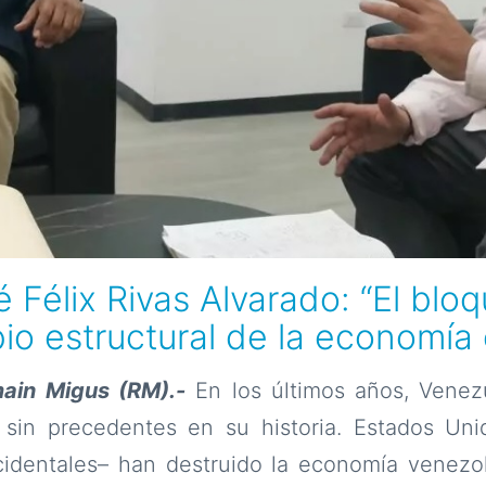
é Félix Rivas Alvarado: “El blo
o estructural de la economía 
main Migus (RM)
.-
En los últimos años, Venez
sin precedentes en su historia. Estados Uni
identales– han destruido la economía venezo