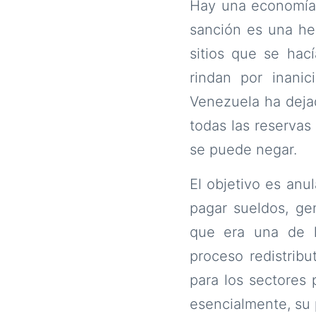
Hay una economía p
sanción es una her
sitios que se hac
rindan por inani
Venezuela ha dejad
todas las reservas
se puede negar.
El objetivo es anu
pagar sueldos, gen
que era una de l
proceso redistribu
para los sectores 
esencialmente, su p