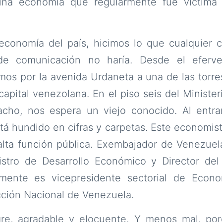
 una economía que regularmente fue víctima
economía del país, hicimos lo que cualquier c
e comunicación no haría. Desde el eferve
imos por la avenida Urdaneta a una de las torr
 capital venezolana. En el piso seis del Minister
ho, nos espera un viejo conocido. Al entrar
tá hundido en cifras y carpetas. Este economis
alta función pública. Exembajador de Venezuel
nistro de Desarrollo Económico y Director de
lmente es vicepresidente sectorial de Econo
cción Nacional de Venezuela.
gre, agradable y elocuente. Y menos mal, po