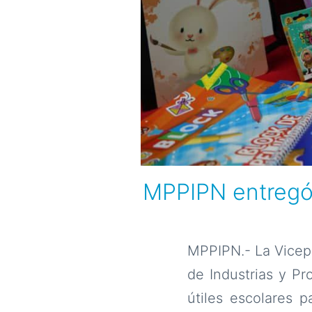
MPPIPN entregó m
MPPIPN.- La Vicepr
de Industrias y P
útiles escolares p