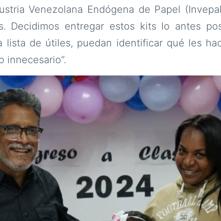
dustria Venezolana Endógena de Papel (Invepal
s. Decidimos entregar estos kits lo antes pos
la lista de útiles, puedan identificar qué les hac
 innecesario”.