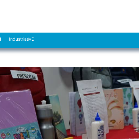
l
IndustriasVE
Abrir
el
menú