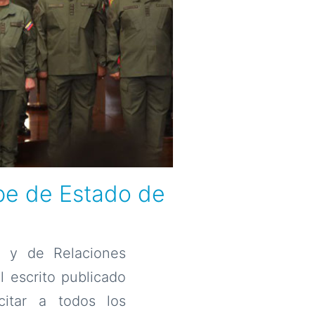
pe de Estado de
a y de Relaciones
l escrito publicado
citar a todos los