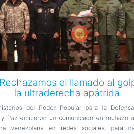
 Rechazamos el llamado al gol
la ultraderecha apátrida
isterios del Poder Popular para la Defens
ia y Paz emitieron un comunicado en rechazo a
cha venezolana en redes sociales, para in