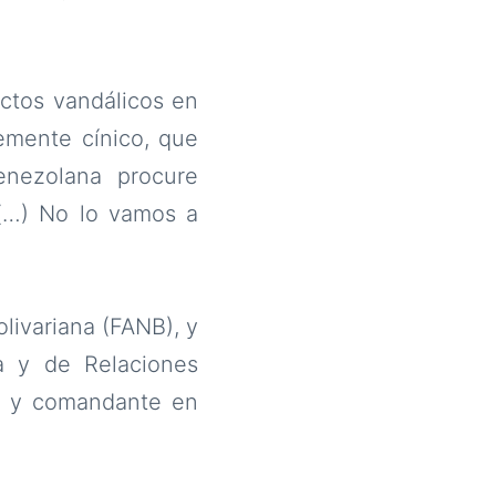
actos vandálicos en
lemente cínico, que
venezolana procure
 (…) No lo vamos a
olivariana (FANB), y
sa y de Relaciones
ica y comandante en