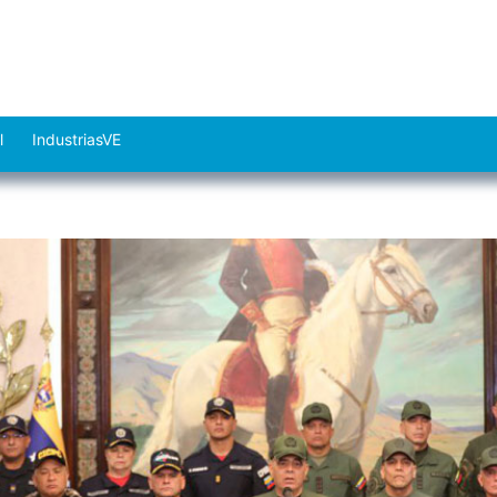
l
IndustriasVE
Abrir
el
menú