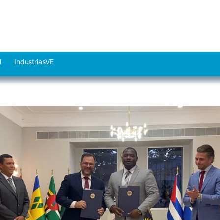
l
IndustriasVE
Abrir
el
menú