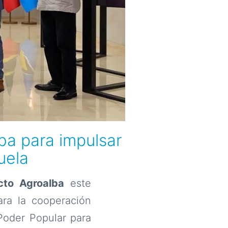
ba para impulsar
uela
cto Agroalba
este
ara la cooperación
 Poder Popular para