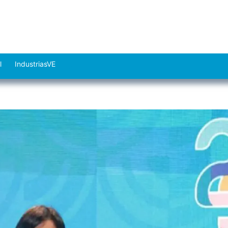
l
IndustriasVE
Abrir
el
menú