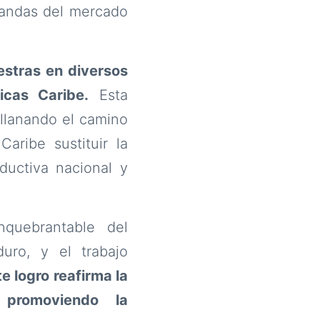
emandas del mercado
stras en diversos
cas Caribe.
Esta
 allanando el camino
aribe sustituir la
ductiva nacional y
nquebrantable del
duro, y el trabajo
te logro reafirma la
 promoviendo la