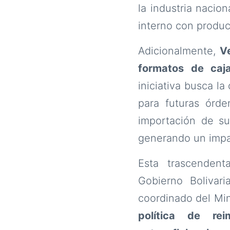
la industria nacio
interno con product
Adicionalmente,
V
formatos de caj
iniciativa busca la
para futuras órde
importación de su
generando un impac
Esta trascendent
Gobierno Bolivari
coordinado del Min
política de re