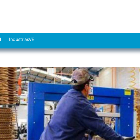
l
IndustriasVE
Abrir
el
menú