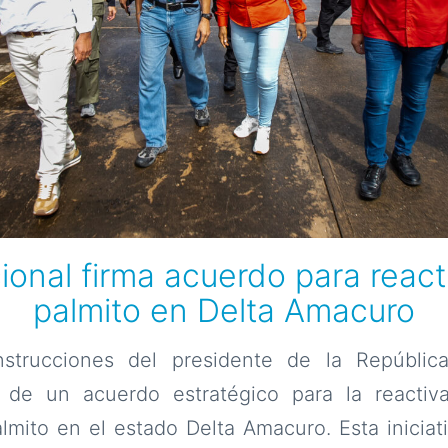
onal firma acuerdo para react
palmito en Delta Amacuro
strucciones del presidente de la Repúbli
a de un acuerdo estratégico para la reactiv
mito en el estado Delta Amacuro. Esta iniciat