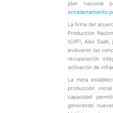
plan nacional p
encadenamiento p
La firma del acuerd
Producción Naciona
(CIIP), Alex Saab,
evaluaron las cond
recuperación int
activación de infra
La meta establec
producción inici
capacidad permit
generando nuevas