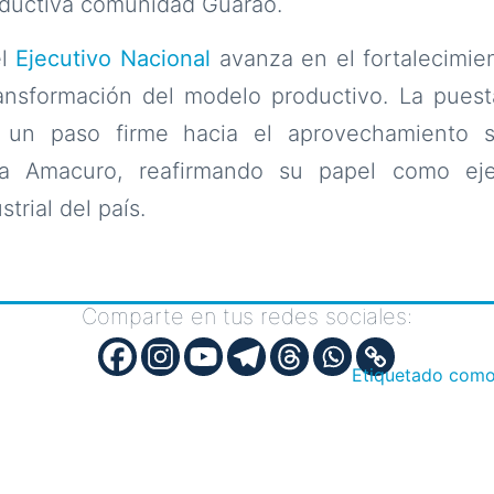
oductiva comunidad Guarao.
el
Ejecutivo Nacional
avanza en el fortalecimie
transformación del modelo productivo. La pues
a un paso firme hacia el aprovechamiento s
ta Amacuro, reafirmando su papel como ej
trial del país.
Comparte en tus redes sociales:
Etiquetado com