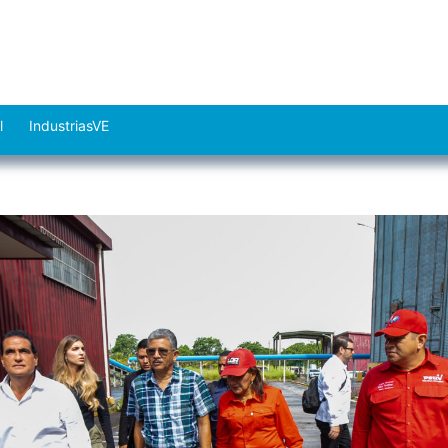
l
IndustriasVE
Abrir
el
menú