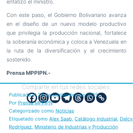
enfatizó el ministro.
Con este paso, el Gobierno Bolivariano avanza
en el diseño de un nuevo modelo productivo
que privilegia la producción nacional, fortalece
la soberanía económica y coloca a Venezuela en
la ruta de la diversificación y el crecimiento
sostenido.
Prensa MPPIPN.-
Comparte en tus redes sociales:
Publicada el
23 de septiembre de 2025
Por
Prensa MPPIPN
Categorizado como
Noticias
Etiquetado como
Alex Saab
,
Catálogo Industrial
,
Delcy
Rodríguez
,
Ministerio de Industrias y Producción