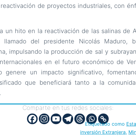
eactivación de proyectos industriales, con énfa
 un hito en la reactivación de las salinas de Ar
 llamado del presidente Nicolás Maduro, bu
na, impulsando la producción de sal y subraya
 internacionales en el futuro económico de Ve
o genere un impacto significativo, fomentan
rsificado que beneficiará tanto a la comunid
.
Comparte en tus redes sociales:
Etiquetado como
Est
inversión Extranjera
,
Min