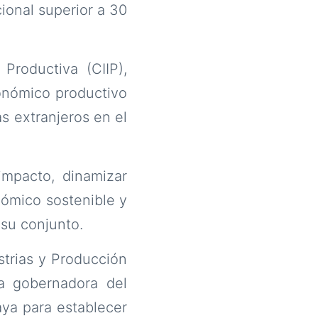
cional superior a 30
Productiva (CIIP),
conómico productivo
as extranjeros en el
impacto, dinamizar
nómico sostenible y
 su conjunto.
trias y Producción
la gobernadora del
aya para establecer