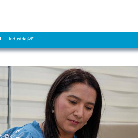
l
IndustriasVE
Abrir
el
menú