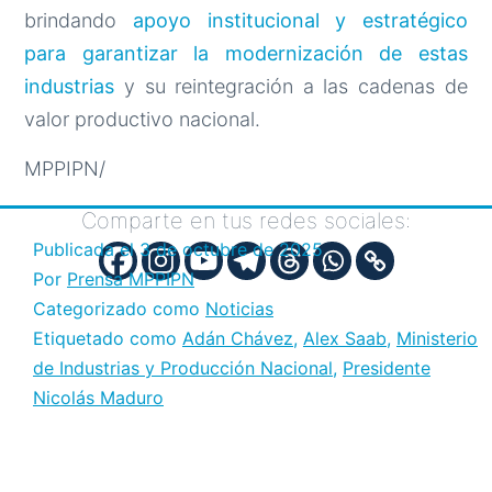
brindando
apoyo institucional y estratégico
para garantizar la modernización de estas
industrias
y su reintegración a las cadenas de
valor productivo nacional.
MPPIPN/
Comparte en tus redes sociales:
Publicada el
3 de octubre de 2025
Por
Prensa MPPIPN
Categorizado como
Noticias
Etiquetado como
Adán Chávez
,
Alex Saab
,
Ministerio
de Industrias y Producción Nacional
,
Presidente
Nicolás Maduro