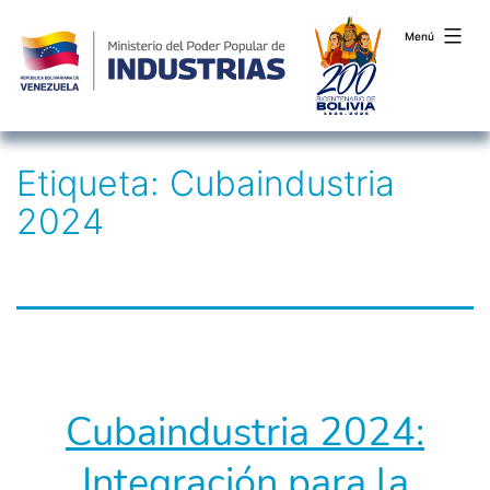
Menú
Saltar
Etiqueta:
Cubaindustria
al
2024
contenido
Cubaindustria 2024:
Integración para la