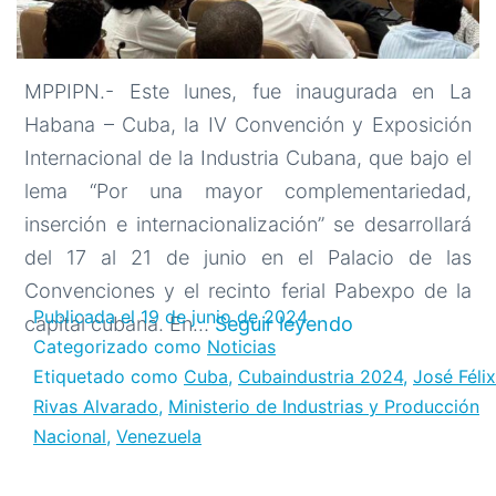
MPPIPN.- Este lunes, fue inaugurada en La
Habana – Cuba, la IV Convención y Exposición
Internacional de la Industria Cubana, que bajo el
lema “Por una mayor complementariedad,
inserción e internacionalización” se desarrollará
del 17 al 21 de junio en el Palacio de las
Convenciones y el recinto ferial Pabexpo de la
Publicada el
19 de junio de 2024
Cubaindustria
capital cubana. En…
Seguir leyendo
Categorizado como
Noticias
2024:
Etiquetado como
Cuba
,
Cubaindustria 2024
,
José Félix
Integración
Rivas Alvarado
,
Ministerio de Industrias y Producción
para
Nacional
,
Venezuela
la
Industrializaci