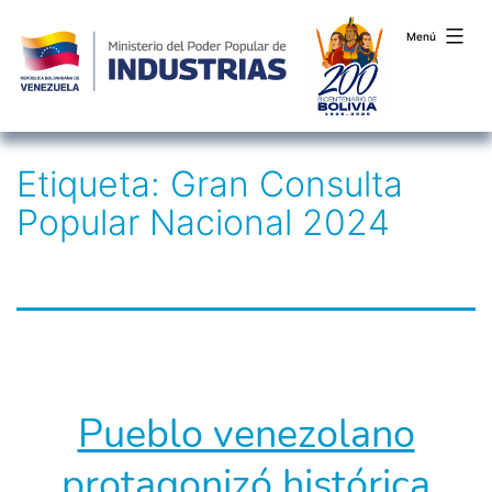
Menú
Saltar
Etiqueta:
Gran Consulta
al
Popular Nacional 2024
contenido
Pueblo venezolano
protagonizó histórica