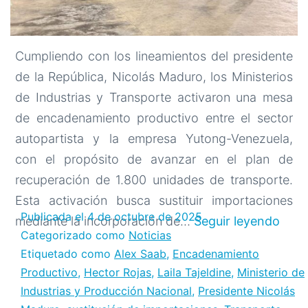
Cumpliendo con los lineamientos del presidente
de la República, Nicolás Maduro, los Ministerios
de Industrias y Transporte activaron una mesa
de encadenamiento productivo entre el sector
autopartista y la empresa Yutong-Venezuela,
con el propósito de avanzar en el plan de
recuperación de 1.800 unidades de transporte.
Esta activación busca sustituir importaciones
Publicada el
4 de octubre de 2025
Enca
mediante la incorporación de…
Seguir leyendo
Categorizado como
Noticias
prod
Etiquetado como
Alex Saab
,
Encadenamiento
indus
Productivo
,
Hector Rojas
,
Laila Tajeldine
,
Ministerio de
entr
Industrias y Producción Nacional
,
Presidente Nicolás
el