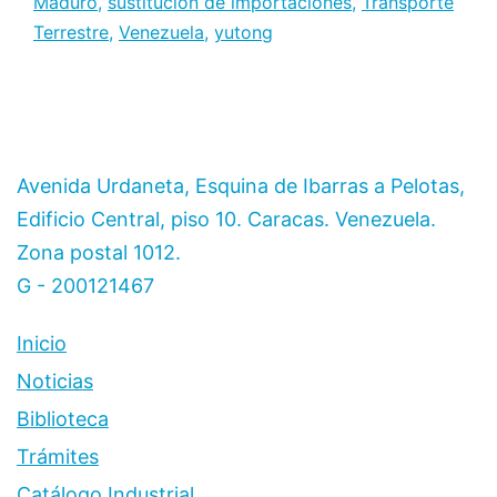
Maduro
,
sustitución de importaciones
,
Transporte
sect
Terrestre
,
Venezuela
,
yutong
auto
y
la
emp
Avenida Urdaneta, Esquina de Ibarras a Pelotas,
Yuto
Edificio Central, piso 10. Caracas. Venezuela.
Vene
Zona postal 1012.
fort
G - 200121467
la
indus
Inicio
naci
Noticias
Biblioteca
Trámites
Catálogo Industrial