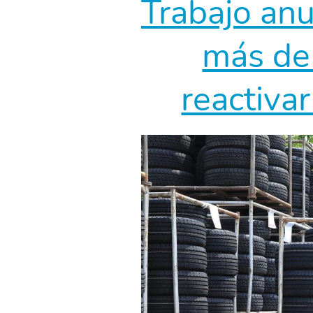
Trabajo anu
más de 
reactiva