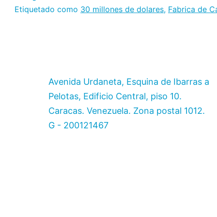
de
Etiquetado como
30 millones de dolares
,
Fabrica de C
Industrias,
CIIP
y
Ministerio
Avenida Urdaneta, Esquina de Ibarras a
de
Pelotas, Edificio Central, piso 10.
Trabajo
Caracas. Venezuela. Zona postal 1012.
anuncian
G - 200121467
Inversión
internacion
por
más
de
30