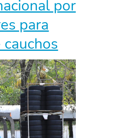
nacional por
res para
e cauchos