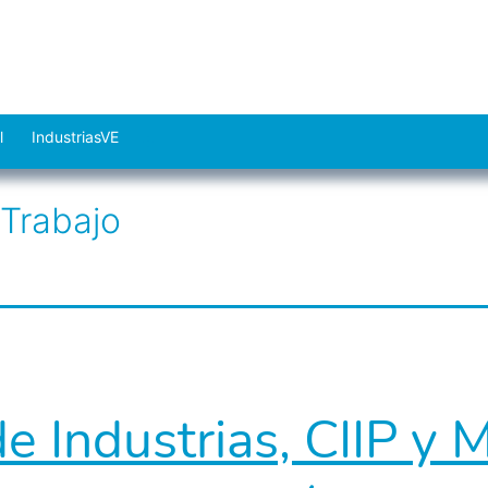
l
IndustriasVE
Abrir
el
 Trabajo
menú
de Industrias, CIIP y M