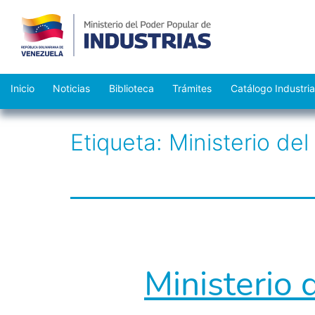
Saltar
Inicio
Noticias
Biblioteca
Trámites
Catálogo Industria
al
contenido
Etiqueta:
Ministerio del
Ministerio 