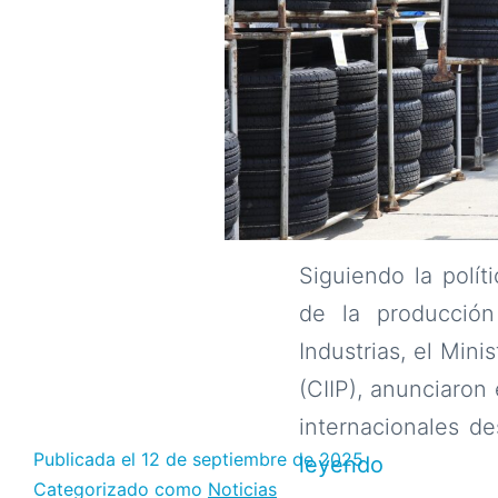
Siguiendo la polít
de la producción
Industrias, el Mini
(CIIP), anunciaron 
internacionales d
Publicada el
12 de septiembre de 2025
Ministerio
leyendo
Categorizado como
Noticias