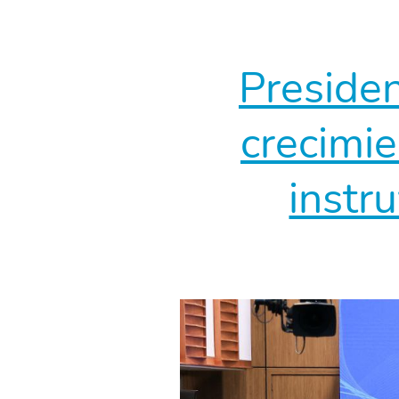
Presiden
crecimie
instr