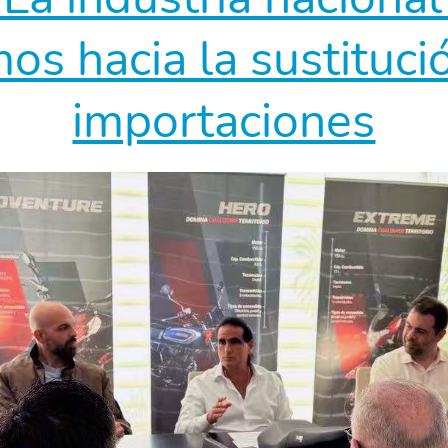
os hacia la sustitució
importaciones
5