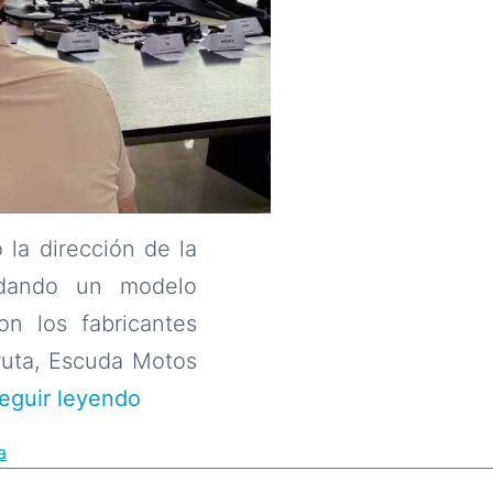
 la dirección de la
lidando un modelo
on los fabricantes
 ruta, Escuda Motos
Alex
eguir leyendo
Saab:
a
La