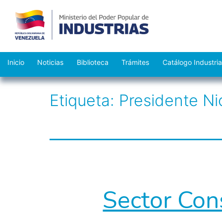
Saltar
Inicio
Noticias
Biblioteca
Trámites
Catálogo Industria
al
contenido
Etiqueta:
Presidente Ni
Sector Cons