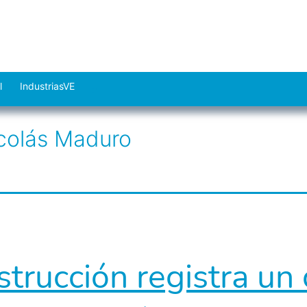
l
IndustriasVE
Abrir
el
colás Maduro
menú
trucción registra un