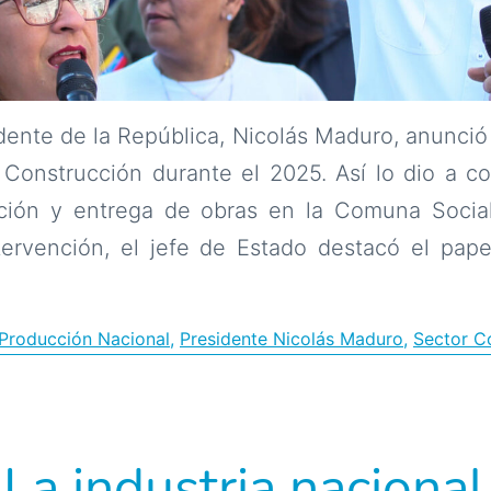
dente de la República, Nicolás Maduro, anunció
 Construcción durante el 2025. Así lo dio a c
ción y entrega de obras en la Comuna Social
tervención, el jefe de Estado destacó el pap
tor
strucción
y Producción Nacional
,
Presidente Nicolás Maduro
,
Sector C
stra
cimiento
La industria nacional