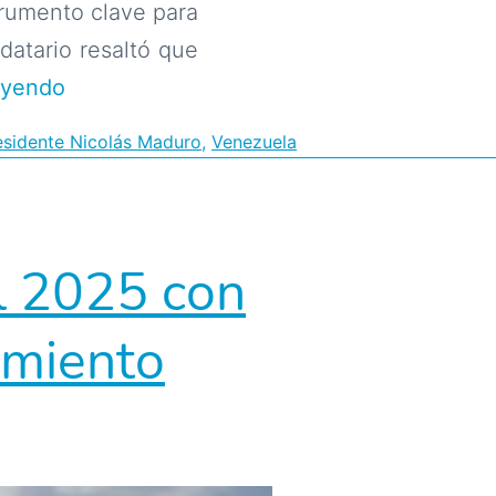
trumento clave para
datario resaltó que
Presidente
eyendo
Nicolás
esidente Nicolás Maduro
,
Venezuela
Maduro
destaca
el
l 2025 con
crecimiento
en
imiento
sectores
industriales
e
instruye