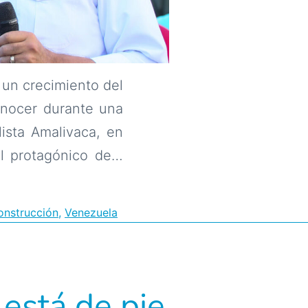
 un crecimiento del
onocer durante una
ista Amalivaca, en
el protagónico de…
onstrucción
,
Venezuela
 está de pie