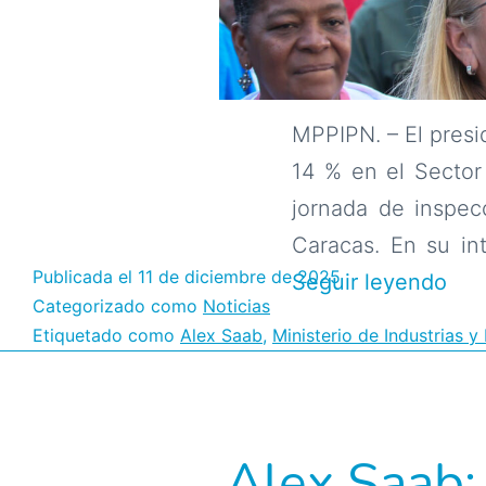
MPPIPN. – El presi
14 % en el Sector
jornada de inspec
Caracas. En su in
Publicada el
11 de diciembre de 2025
Sec
Seguir leyendo
Categorizado como
Noticias
Con
Etiquetado como
Alex Saab
,
Ministerio de Industrias 
regi
un
cre
Alex Saab: 
del