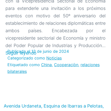
con la Vicepresidencia Sectorial de Economía
para extenderle una invitación a los próximos
eventos con motivo del 50º aniversario del
establecimiento de relaciones diplomáticas entre
ambos países. Encabezada por el
vicepresidente sectorial de Economía y ministro
del Poder Popular de Industrias y Producción…
Publicada el
13 de junio de 2024
Federación
Seguir leyendo
Categorizado como
Noticias
de
Etiquetado como
China
,
Cooperaciòn
,
relaciones
Asociaciones
bilaterales
Chinas
fortalece
vínculos
con
el
Avenida Urdaneta, Esquina de Ibarras a Pelotas,