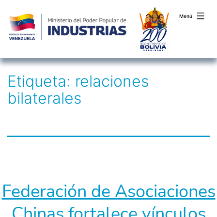
Menú
Saltar
Etiqueta:
relaciones
al
bilaterales
contenido
Federación de Asociaciones
Chinas fortalece vínculos