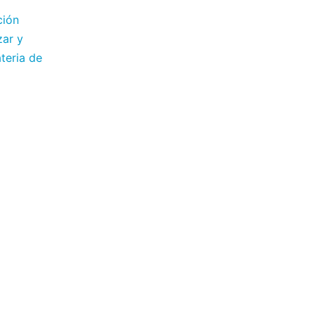
ción
zar y
teria de