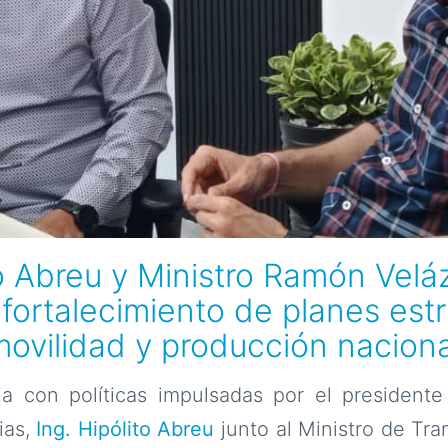
to Abreu y Ministro Ramón Vel
fortalecimiento de planes estr
movilidad y producción naciona
a con políticas impulsadas por el presidente
ias,
Ing. Hipólito Abreu
junto al Ministro de Tr