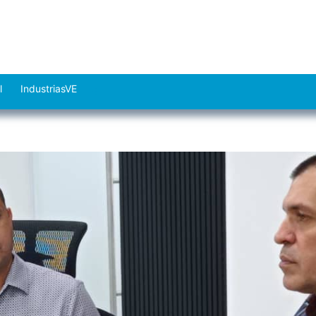
l
IndustriasVE
Abrir
el
menú