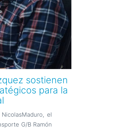
ázquez sostienen
atégicos para la
l
 NicolasMaduro, el
ansporte G/B Ramón