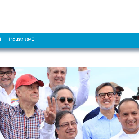
l
IndustriasVE
Abrir
el
menú