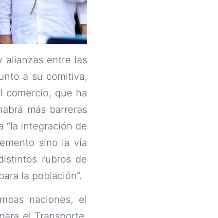
 alianzas entre las
unto a su comitiva,
el comercio, que ha
habrá más barreras
 “la integración de
emento sino la vía
istintos rubros de
ara la población”.
mbas naciones, el
para el Transporte,