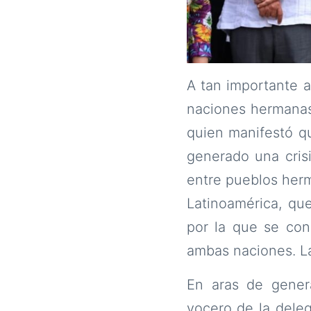
A tan importante a
naciones hermanas,
quien manifestó qu
generado una cris
entre pueblos herm
Latinoamérica, qu
por la que se cons
ambas naciones. La
En aras de gener
vocero de la deleg