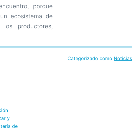
 encuentro, porque
r un ecosistema de
 los productores,
Categorizado como
Noticias
ción
zar y
teria de