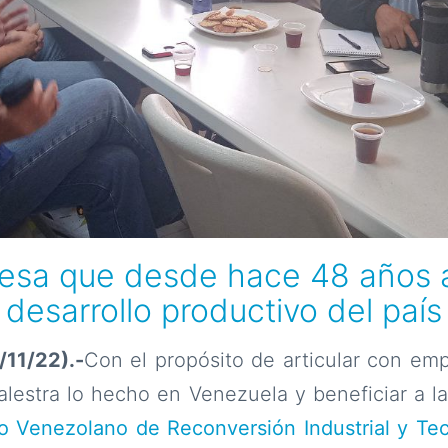
resa que desde hace 48 años a
desarrollo productivo del país
/11/22).-
Con el propósito de articular con em
alestra lo hecho en Venezuela y beneficiar a l
 Venezolano de Reconversión Industrial y Te