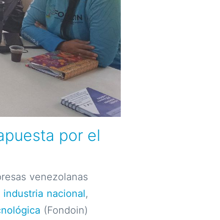
puesta por el
presas venezolanas
a
industria nacional
,
cnológica
(Fondoin)