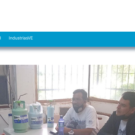
l
IndustriasVE
Abrir
el
menú