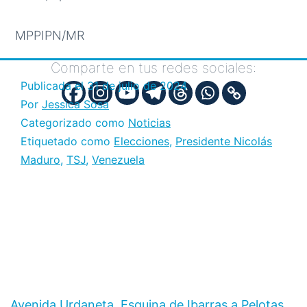
MPPIPN/MR
Comparte en tus redes sociales:
Publicada el
31 de julio de 2024
Por
Jessica Sosa
Categorizado como
Noticias
Etiquetado como
Elecciones
,
Presidente Nicolás
Maduro
,
TSJ
,
Venezuela
Avenida Urdaneta, Esquina de Ibarras a Pelotas,