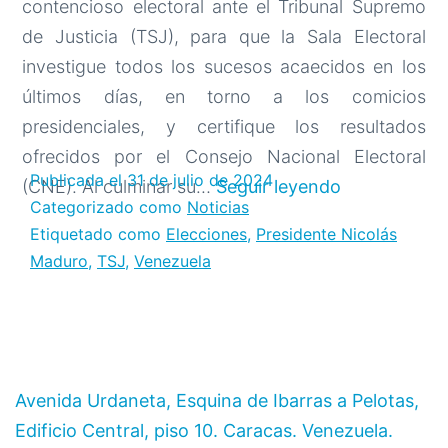
contencioso electoral ante el Tribunal Supremo
de Justicia (TSJ), para que la Sala Electoral
investigue todos los sucesos acaecidos en los
últimos días, en torno a los comicios
presidenciales, y certifique los resultados
ofrecidos por el Consejo Nacional Electoral
Publicada el
31 de julio de 2024
Presidente
(CNE). Al culminar su…
Seguir leyendo
Categorizado como
Noticias
Maduro
Etiquetado como
Elecciones
,
Presidente Nicolás
introduce
Maduro
,
TSJ
,
Venezuela
recurso
de
amparo
ante
el
Avenida Urdaneta, Esquina de Ibarras a Pelotas,
TSJ
Edificio Central, piso 10. Caracas. Venezuela.