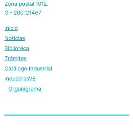
para
Zona postal 1012.
investigar
G - 200121467
y
Inicio
certificar
elecciones
Noticias
presidencial
Biblioteca
Trámites
Catálogo Industrial
IndustriasVE
Organigrama