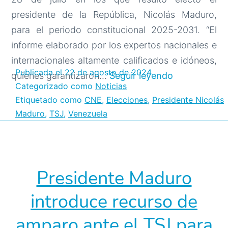
presidente de la República, Nicolás Maduro,
para el periodo constitucional 2025-2031. “El
informe elaborado por los expertos nacionales e
internacionales altamente calificados e idóneos,
Publicada el
22 de agosto de 2024
TSJ
quienes garantizaron…
Seguir leyendo
Categorizado como
Noticias
certifica
Etiquetado como
CNE
,
Elecciones
,
Presidente Nicolás
resultados
Maduro
,
TSJ
,
Venezuela
electorales
presidencial
del
28J
Presidente Maduro
anunciados
introduce recurso de
por
el
amparo ante el TSJ para
CNE