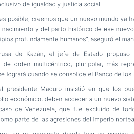
lusivo de igualdad y justicia social.
s posible, creemos que un nuevo mundo ya ha
l nacimiento y del parto histórico de ese nue
cipios profundamente humanos”, aseguró el man
rusa de Kazán, el jefe de Estado propuso
 de orden multicéntrico, pluripolar, más repr
e logrará cuando se consolide el Banco de los
el presidente Maduro insistió en que los pue
ollo económico, deben acceder a un nuevo sist
caso de Venezuela, que fue excluido de todo
omo parte de las agresiones del imperio norte
eron en un momento donde hay un cambio d