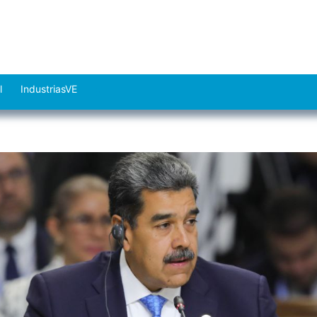
l
IndustriasVE
Abrir
el
menú