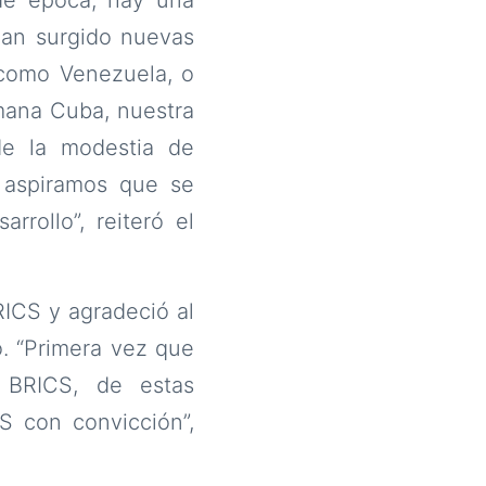
han surgido nuevas
 como Venezuela, o
mana Cuba, nuestra
de la modestia de
, aspiramos que se
rrollo”, reiteró el
ICS y agradeció al
o. “Primera vez que
 BRICS, de estas
CS con convicción”,