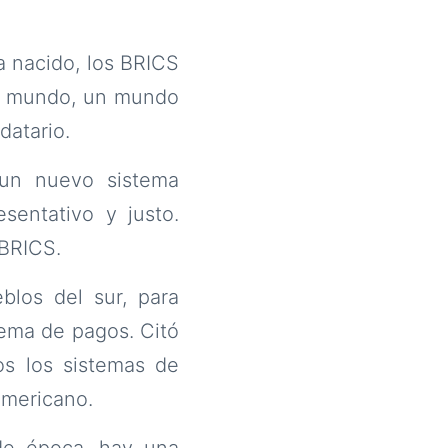
 nacido, los BRICS
vo mundo, un mundo
datario.
 un nuevo sistema
esentativo y justo.
 BRICS.
blos del sur, para
ema de pagos. Citó
s los sistemas de
americano.
e época, hay una