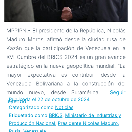
MPPIPN.- El presidente de la República, Nicolás
Maduro Moros, afirmó desde la ciudad rusa de
Kazán que la participación de Venezuela en la
XVI Cumbre del BRICS 2024 es un gran avance
estratégico en la nueva geopolítica mundial. “La
mayor expectativa es contribuir desde la
Venezuela Bolivariana a la construcción del
mundo nuevo, desde Suramérica.…
Seguir
Publicada el
22 de octubre de 2024
Presidente
leyendo
Categorizado como
Noticias
Nicolás
Etiquetado como
BRICS
,
Ministerio de Industrias y
Maduro:
Producción Nacional
,
Presidente Nicolás Maduro
,
Venezuela
Rusia
,
Venezuela