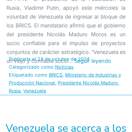
Rusia, Vladimir Putin, apoyó este miércoles la
voluntad de Venezuela de ingresar al bloque de
los BRICS. El mandatario afirmó que el gobierno
del presidente Nicolás Maduro Moros es un
socio confiable para el impulso de proyectos
conjuntos de carácter estratégico. “Venezuela es
Publicada el
23 de octubre de 2024
Preside
un viejo y confiable socio…
Seguir leyendo
Categorizado como
Noticias
de
Etiquetado como
BRICS
,
Ministerio de Industrias y
Rusia
Producción Nacional
,
Presidente Nicolás Maduro
,
apoya
Rusia
,
Venezuela
volunta
de
Venezue
de
Venezuela se acerca a los
unirse