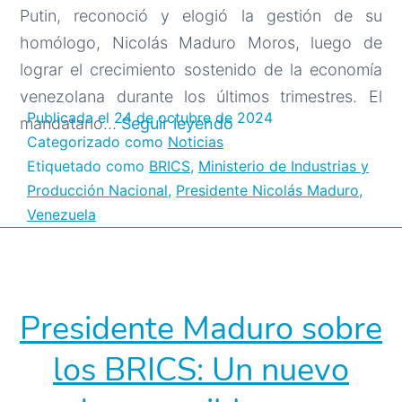
Putin, reconoció y elogió la gestión de su
homólogo, Nicolás Maduro Moros, luego de
lograr el crecimiento sostenido de la economía
venezolana durante los últimos trimestres. El
Publicada el
24 de octubre de 2024
Presidente
mandatario…
Seguir leyendo
Categorizado como
Noticias
de
Etiquetado como
BRICS
,
Ministerio de Industrias y
Rusia
Producción Nacional
,
Presidente Nicolás Maduro
,
Vladímir
Venezuela
Putin
reconoce
y
elogia
Presidente Maduro sobre
crecimiento
los BRICS: Un nuevo
económico
en