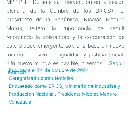
MPPIPN.- Durante su intervención en la sesión
plenaria de la Cumbre de los BRICS+, el
presidente de la República, Nicolás Maduro
Moros, reiteró la importancia de seguir
reforzando la solidaridad y la cooperación de
este bloque emergente sobre la base un nuevo
mundo inclusivo de igualdad y justicia social.
“Un nuevo mundo es posible, creemos…
Seguir
Publicada el
24 de octubre de 2024
Presidente
leyendo
Categorizado como
Noticias
Maduro
Etiquetado como
BRICS
,
Ministerio de Industrias y
sobre
Producción Nacional
,
Presidente Nicolás Maduro
,
los
Venezuela
BRICS:
Un
nuevo