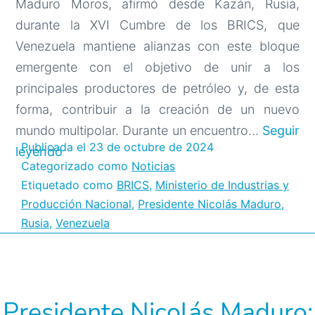
Maduro Moros, afirmó desde Kazán, Rusia,
durante la XVI Cumbre de los BRICS, que
Venezuela mantiene alianzas con este bloque
emergente con el objetivo de unir a los
principales productores de petróleo y, de esta
forma, contribuir a la creación de un nuevo
mundo multipolar. Durante un encuentro…
Seguir
Publicada el
23 de octubre de 2024
Venezuela
leyendo
Categorizado como
Noticias
se
Etiquetado como
BRICS
,
Ministerio de Industrias y
acerca
Producción Nacional
,
Presidente Nicolás Maduro
,
a
Rusia
,
Venezuela
los
países
BRICS
en
Presidente Nicolás Maduro: