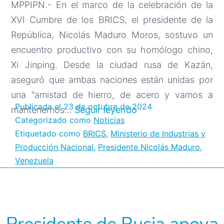
MPPIPN.- En el marco de la celebración de la
XVI Cumbre de los BRICS, el presidente de la
República, Nicolás Maduro Moros, sostuvo un
encuentro productivo con su homólogo chino,
Xi Jinping. Desde la ciudad rusa de Kazán,
aseguró que ambas naciones están unidas por
una “amistad de hierro, de acero y vamos a
Publicada el
23 de octubre de 2024
Presidente
mantenernos…
Seguir leyendo
Categorizado como
Noticias
Maduro:
Etiquetado como
BRICS
,
Ministerio de Industrias y
Venezuela
Producción Nacional
,
Presidente Nicolás Maduro
,
y
Venezuela
China
están
unidas
por