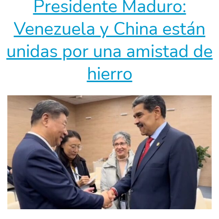
Presidente Maduro:
los
Venezuela y China están
BRICS
unidas por una amistad de
hierro