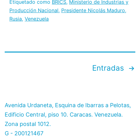
Etiquetado como
BRICS
,
Ministerio de Industrias y
los
Producción Nacional
,
Presidente Nicolás Maduro
,
BRICS
Rusia
,
Venezuela
fortalecen
lazos
de
cooperación
en
Paginación
Entradas
materia
de
de
comunicación
entradas
Avenida Urdaneta, Esquina de Ibarras a Pelotas,
Edificio Central, piso 10. Caracas. Venezuela.
Zona postal 1012.
G - 200121467