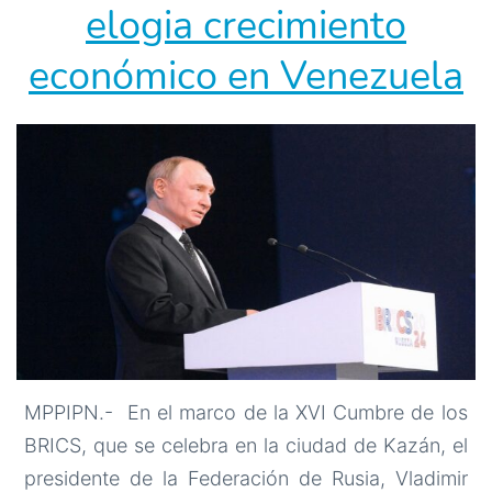
BRICS
elogia crecimiento
económico en Venezuela
MPPIPN.- En el marco de la XVI Cumbre de los
BRICS, que se celebra en la ciudad de Kazán, el
presidente de la Federación de Rusia, Vladimir