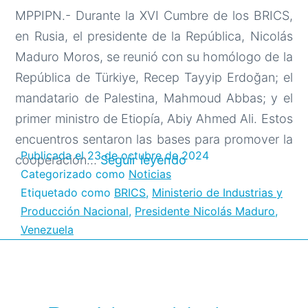
MPPIPN.- Durante la XVI Cumbre de los BRICS,
en Rusia, el presidente de la República, Nicolás
Maduro Moros, se reunió con su homólogo de la
República de Türkiye, Recep Tayyip Erdoğan; el
mandatario de Palestina, Mahmoud Abbas; y el
primer ministro de Etiopía, Abiy Ahmed Ali. Estos
encuentros sentaron las bases para promover la
Publicada el
23 de octubre de 2024
Venezuela
cooperación…
Seguir leyendo
Categorizado como
Noticias
consolida
Etiquetado como
BRICS
,
Ministerio de Industrias y
relaciones
Producción Nacional
,
Presidente Nicolás Maduro
,
bilaterales
Venezuela
en
la
Cumbre
de