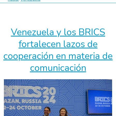
en
los
BRICS
es
Venezuela y los BRICS
un
fortalecen lazos de
avance
muy
cooperación en materia de
significativo
comunicación
en
la
nueva
geopolítica
mundial