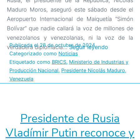
Rusia, el presidente de la República, Nicolás
Maduro Moros, aseguró este sábado desde el
Aeropuerto Internacional de Maiquetía “Simón
Bolívar” que nadie callará la voz de millones de
venezolanos y venezolanas, ni la voz de la
Publicada el
28 de octubre de 2024
Presidente
verdadera diplomacia…
Seguir leyendo
Categorizado como
Noticias
Maduro
Etiquetado como
BRICS
,
Ministerio de Industrias y
arribó
Producción Nacional
,
Presidente Nicolás Maduro
,
a
Venezuela
Venezuela
tras
exitosa
Cumbre
Presidente de Rusia
de
Vladímir Putin reconoce y
los