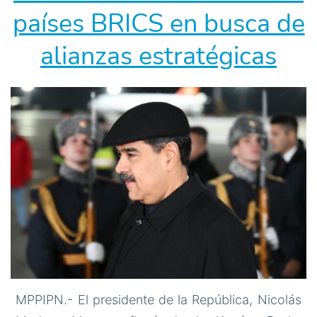
países BRICS en busca de
a
los
alianzas estratégicas
BRICS
MPPIPN.- El presidente de la República, Nicolás