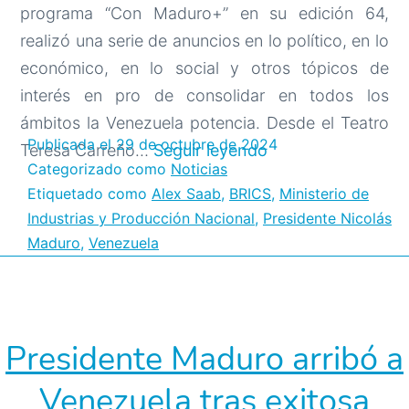
programa “Con Maduro+” en su edición 64,
realizó una serie de anuncios en lo político, en lo
económico, en lo social y otros tópicos de
interés en pro de consolidar en todos los
ámbitos la Venezuela potencia. Desde el Teatro
Publicada el
29 de octubre de 2024
Estos
Teresa Carreño…
Seguir leyendo
Categorizado como
Noticias
fueron
Etiquetado como
Alex Saab
,
BRICS
,
Ministerio de
los
Industrias y Producción Nacional
,
Presidente Nicolás
anuncios
Maduro
,
Venezuela
realizados
por
el
jefe
Presidente Maduro arribó a
de
Venezuela tras exitosa
Estado