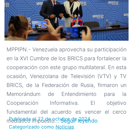
MPPIPN.- Venezuela aprovecha su participación
en la XVI Cumbre de los BRICS para fortalecer la
cooperación con este grupo multilateral. En esta
ocasión, Venezolana de Televisión (VTV) y TV
BRICS, de la Federación de Rusia, firmaron un
Memorándum de Entendimiento para la
Cooperación Informativa. El objetivo
fundamental del acuerdo es vencer el cerco
Publicada el
22 de octubre de 2024
Venezuela
mediático impuesto…
Seguir leyendo
Categorizado como
Noticias
y