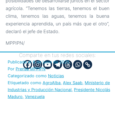
posibilidades de desarrollarse juntos en el sector
agrícola. “Tenemos las tierras, tenemos el buen
clima, tenemos las aguas, tenemos la buena
experiencia aprendida, un país más que el otro”,
declaró el jefe de Estado.
MPPIPN/
Comparte en tus redes sociales:
Publicada el
6 de junio de 2025
Por
Prensa MPPIPN
Categorizado como
Noticias
Etiquetado como
AgroAlba
,
Alex Saab
,
Ministerio de
Industrias y Producción Nacional
,
Presidente Nicolás
Maduro
,
Venezuela