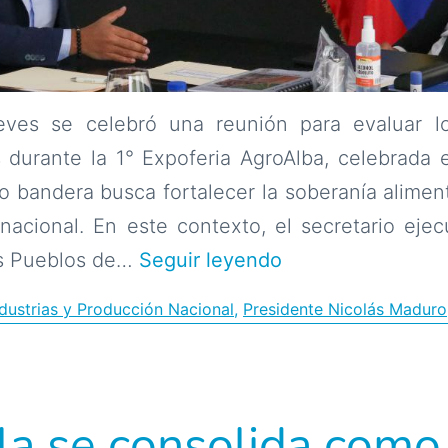
eves se celebró una reunión para evaluar l
 durante la 1° Expoferia AgroAlba, celebrada 
o bandera busca fortalecer la soberanía aliment
nacional. En este contexto, el secretario ejec
AgroAlba
os Pueblos de…
Seguir leyendo
consolida
ndustrias y Producción Nacional
,
Presidente Nicolás Maduro
cooperación
regional
para
a se consolida como
la