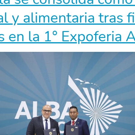
soberanía
al y alimentaria tras 
alimentaria
s en la 1° Expoferia 