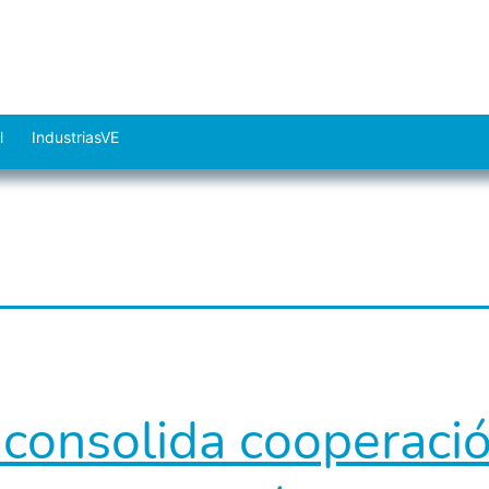
l
IndustriasVE
Abrir
el
menú
consolida cooperació