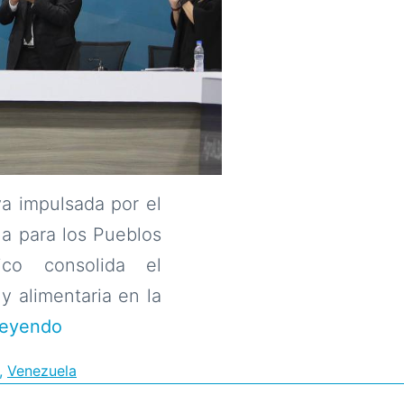
va impulsada por el
na para los Pueblos
ico consolida el
y alimentaria en la
Venezuela
leyendo
se
,
Venezuela
consolida