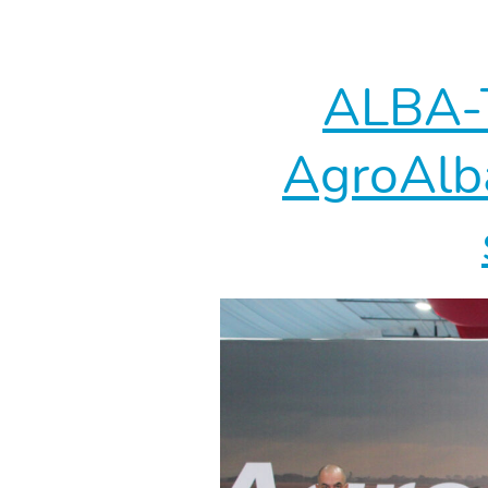
ALBA-T
AgroAlba