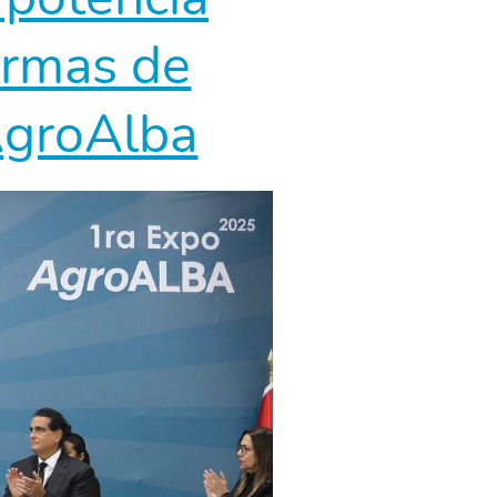
firmas de
AgroAlba