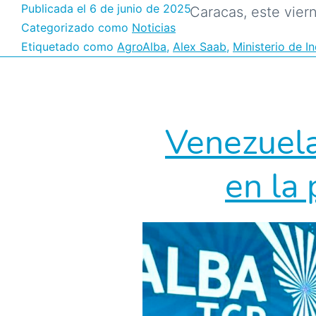
Publicada el
6 de junio de 2025
Caracas, este vier
Categorizado como
Noticias
Etiquetado como
AgroAlba
,
Alex Saab
,
Ministerio de I
Venezuela
en la