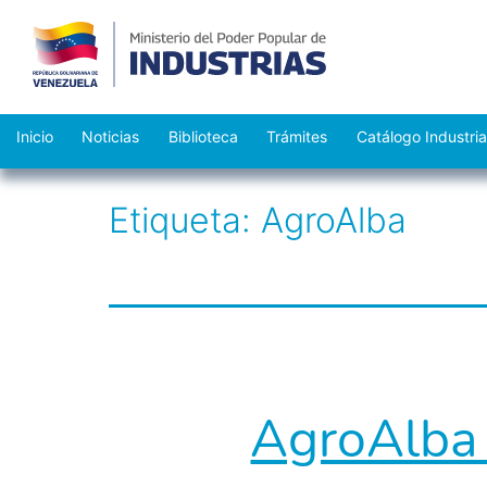
Saltar
Inicio
Noticias
Biblioteca
Trámites
Catálogo Industria
al
contenido
Etiqueta:
AgroAlba
AgroAlba 