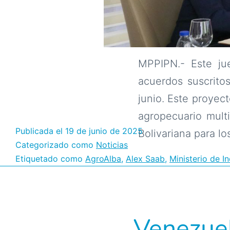
MPPIPN.- Este ju
acuerdos suscritos
junio. Este proyect
agropecuario multi
Publicada el
19 de junio de 2025
Bolivariana para l
Categorizado como
Noticias
Etiquetado como
AgroAlba
,
Alex Saab
,
Ministerio de I
Venezuel