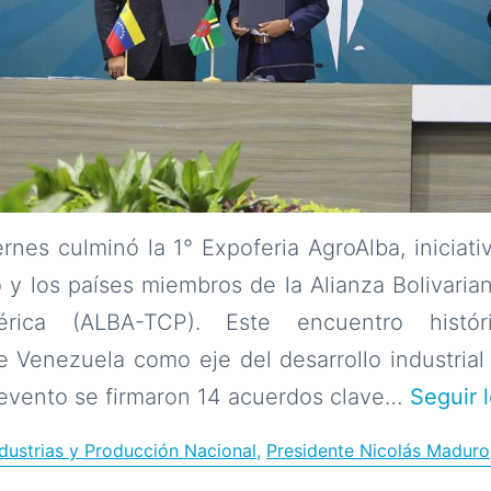
nes culminó la 1° Expoferia AgroAlba, iniciati
y los países miembros de la Alianza Bolivaria
ica (ALBA-TCP). Este encuentro histór
 Venezuela como eje del desarrollo industrial 
 evento se firmaron 14 acuerdos clave…
Seguir 
ndustrias y Producción Nacional
,
Presidente Nicolás Maduro