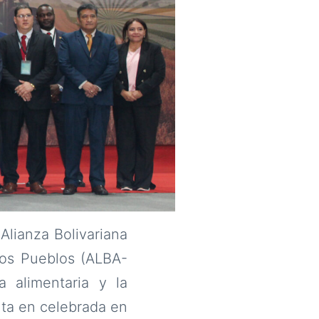
AgroAlba
Alianza Bolivariana
los Pueblos (ALBA-
 alimentaria y la
nta en celebrada en