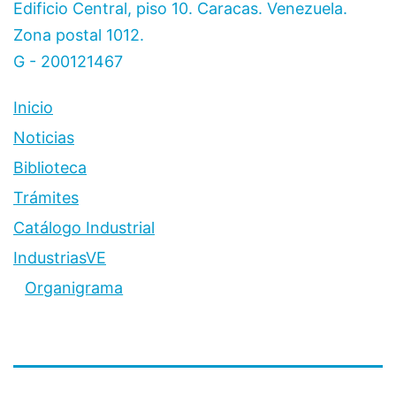
a
Edificio Central, piso 10. Caracas. Venezuela.
empresa
Zona postal 1012.
merideña
G - 200121467
fabricante
Inicio
de
cisternas
Noticias
Biblioteca
Trámites
Catálogo Industrial
IndustriasVE
Organigrama