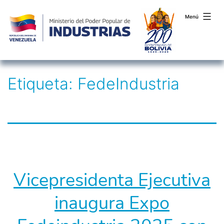
Menú
Saltar
Etiqueta:
FedeIndustria
al
contenido
Vicepresidenta Ejecutiva
inaugura Expo