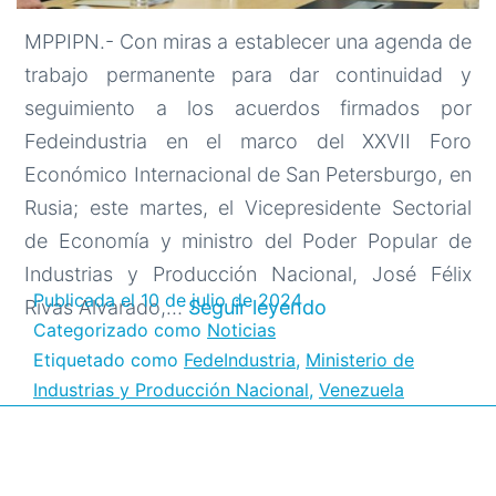
MPPIPN.- Con miras a establecer una agenda de
trabajo permanente para dar continuidad y
seguimiento a los acuerdos firmados por
Fedeindustria en el marco del XXVII Foro
Económico Internacional de San Petersburgo, en
Rusia; este martes, el Vicepresidente Sectorial
de Economía y ministro del Poder Popular de
Industrias y Producción Nacional, José Félix
Publicada el
10 de julio de 2024
VSE
Rivas Alvarado,…
Seguir leyendo
Categorizado como
Noticias
y
Etiquetado como
FedeIndustria
,
Ministerio de
Fedeindustria
Industrias y Producción Nacional
,
Venezuela
impulsan
avance
de