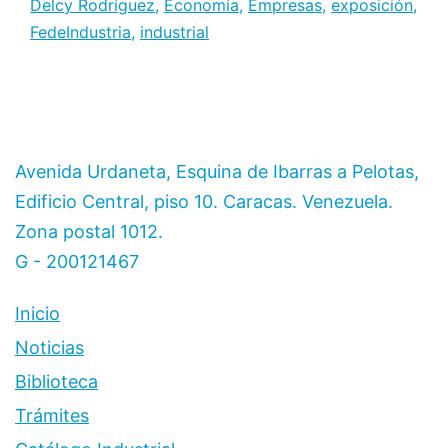
Delcy Rodríguez
,
Economía
,
Empresas
,
exposición
,
“El
FedeIndustria
,
industrial
sector
industrial
avanza
hacia
su
Avenida Urdaneta, Esquina de Ibarras a Pelotas,
recuperación”
Edificio Central, piso 10. Caracas. Venezuela.
Zona postal 1012.
G - 200121467
Inicio
Noticias
Biblioteca
Trámites