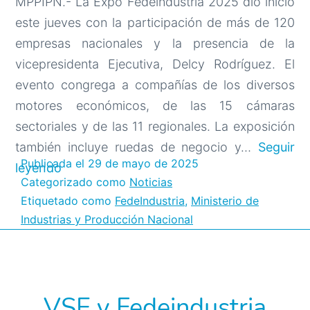
MPPIPN.- La Expo Fedeindustria 2025 dio inicio
este jueves con la participación de más de 120
empresas nacionales y la presencia de la
vicepresidenta Ejecutiva, Delcy Rodríguez. El
evento congrega a compañías de los diversos
motores económicos, de las 15 cámaras
sectoriales y de las 11 regionales. La exposición
también incluye ruedas de negocio y…
Seguir
Publicada el
29 de mayo de 2025
Vicepresidenta
leyendo
Categorizado como
Noticias
Ejecutiva
Etiquetado como
FedeIndustria
,
Ministerio de
inaugura
Industrias y Producción Nacional
Expo
Fedeindustria
2025
con
VSE y Fedeindustria