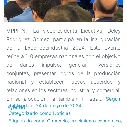
MPPIPN.- La vicepresidenta Ejecutiva, Delcy
Rodríguez Gómez, participó en la inauguración
de la ExpoFedeindustria 2024. Este evento
reúne a 110 empresas nacionales con el objetivo
de darles impulso, generar inversiones
conjuntas, presentar logros de la producción
nacional y establecer nuevos acuerdos y
relaciones en los sectores industrial y comercial.
En su alocución, la también ministra…
Seguir
Publicada el
24 de mayo de 2024
Vicepresidenta
leyendo
Categorizado como
Noticias
Delcy
Etiquetado como
Comercio
,
crecimiento económico
,
Rodríguez: